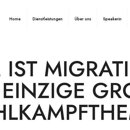
Home
Dienstleistungen
Über uns
Speakerin
IST MIGRAT
 EINZIGE GR
LKAMPFTH