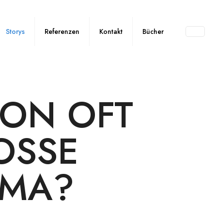
Storys
Referenzen
Kontakt
Bücher
ION OFT
OSSE
EMA?