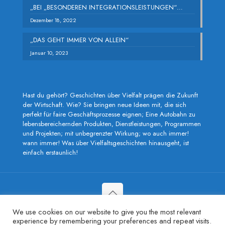
„BEI „BESONDEREN INTEGRATIONSLEISTUNGEN“…
Dezember 18, 2022
„DAS GEHT IMMER VON ALLEIN“
Januar 10, 2023
Hast du gehört? Geschichten über Vielfalt prägen die Zukunft
der Wirtschaft. Wie? Sie bringen neue Ideen mit, die sich
perfekt für faire Geschäftsprozesse eignen; Eine Autobahn zu
lebensbereichernden Produkten, Dienstleistungen, Programmen
und Projekten; mit unbegrenzter Wirkung; wo auch immer!
wann immer! Was über Vielfaltsgeschichten hinausgeht, ist
einfach erstaunlich!
We use cookies on our website to give you the most relevant
Copyright © 2022 Susan Omondi | All Rights Reserved |
experience by remembering your preferences and repeat visits.
Powered by Nivaplas Media