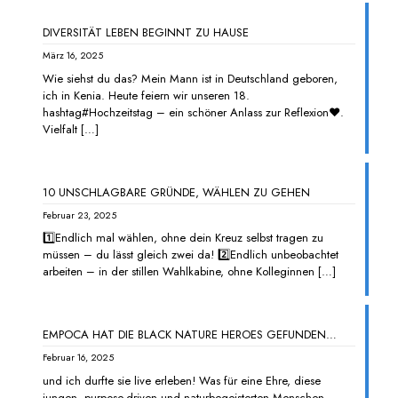
DIVERSITÄT LEBEN BEGINNT ZU HAUSE
März 16, 2025
Wie siehst du das? Mein Mann ist in Deutschland geboren,
ich in Kenia. Heute feiern wir unseren 18.
hashtag#Hochzeitstag – ein schöner Anlass zur Reflexion❤️.
Vielfalt
[…]
10 UNSCHLAGBARE GRÜNDE, WÄHLEN ZU GEHEN
Februar 23, 2025
1️⃣Endlich mal wählen, ohne dein Kreuz selbst tragen zu
müssen – du lässt gleich zwei da! 2️⃣Endlich unbeobachtet
arbeiten – in der stillen Wahlkabine, ohne Kolleginnen
[…]
EMPOCA HAT DIE BLACK NATURE HEROES GEFUNDEN…
Februar 16, 2025
und ich durfte sie live erleben! Was für eine Ehre, diese
jungen, purpose-driven und naturbegeisterten Menschen