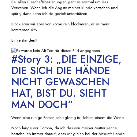
Bei allen Geschäftsbeziehungen geht es erstmal um das
Verstehen. Wenn ich die Ängste meiner Kunde verstehen und
spüre, dann kann ich sie gezielt unterstützen.
Blockieren wir aber von vorne rein blockieren, ist es meist
kontraproduktiv.
Einverstanden?
#Story 3: „DIE EINZIGE,
DIE SICH DIE HÄNDE
NICHT GEWASCHEN
HAT, BIST DU. SIEHT
MAN DOCH“
Wenn eine ruhige Person schlagfertig ist, fehlen einem die Worte.
Noch lange vor Corona, da ich das von meiner Mutter kenne,
bestehe ich immer darauf, dass wir gleich bei der Ankunft Hände